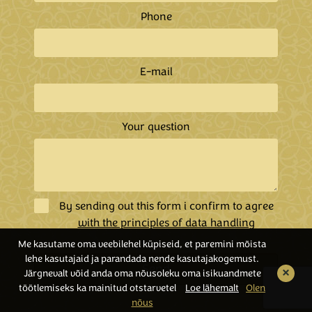
Phone
E-mail
Your question
By sending out this form i confirm to agree
with the principles of data handling
Me kasutame oma veebilehel küpiseid, et paremini mõista
lehe kasutajaid ja parandada nende kasutajakogemust.
Send
×
Järgnevalt võid anda oma nõusoleku oma isikuandmete
töötlemiseks ka mainitud otstarvetel
Loe lähemalt
Olen
nõus