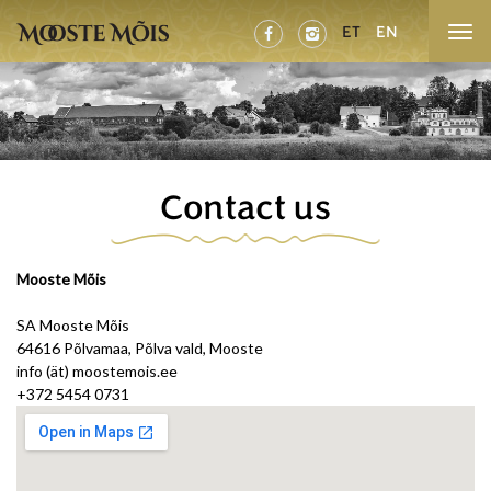
ET
EN


Contact us
Mooste Mõis
SA Mooste Mõis
64616 Põlvamaa, Põlva vald, Mooste
info (ät) moostemois.ee
+372 5454 0731